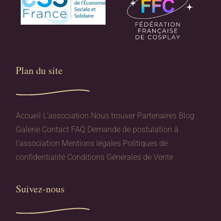
Plan du site​
Accueil
L’association
Nous trouver
Partenaires
Blog
Galerie
Contact
FAQ
Demande de postulation à
l’association
Mentions légales
Politiques de
confidentialité
Conditions Générales de Vente
Suivez-nous