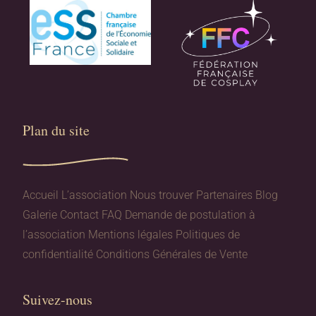
Plan du site​
Accueil
L’association
Nous trouver
Partenaires
Blog
Galerie
Contact
FAQ
Demande de postulation à
l’association
Mentions légales
Politiques de
confidentialité
Conditions Générales de Vente
Suivez-nous