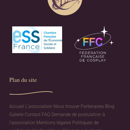
Plan du site​
Accueil
L’association
Nous trouver
Partenaires
Blog
Galerie
Contact
FAQ
Demande de postulation à
l’association
Mentions légales
Politiques de