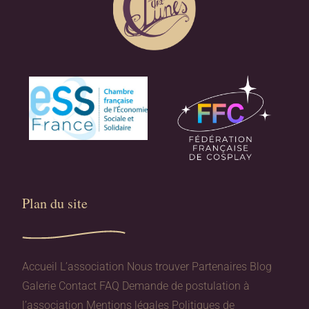
Plan du site​
Accueil
L’association
Nous trouver
Partenaires
Blog
Galerie
Contact
FAQ
Demande de postulation à
l’association
Mentions légales
Politiques de