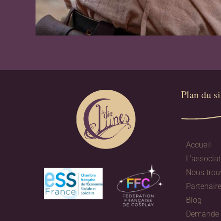
Plan du sit
Accueil
L’associa
Nous trou
Partenair
Blog
Demande d