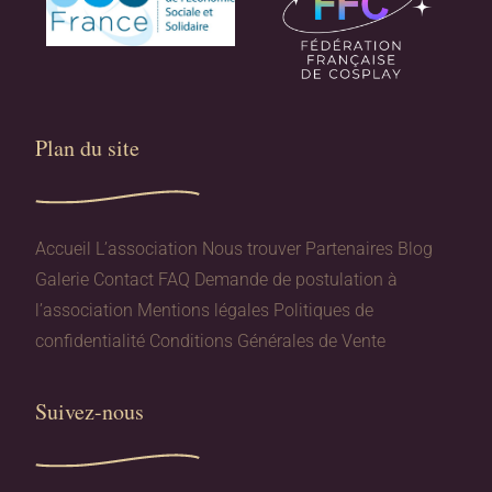
Plan du site​
Accueil
L’association
Nous trouver
Partenaires
Blog
Galerie
Contact
FAQ
Demande de postulation à
l’association
Mentions légales
Politiques de
confidentialité
Conditions Générales de Vente
Suivez-nous