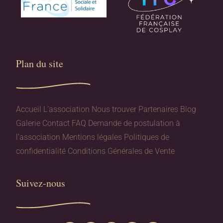
Plan du site​
Accueil
L’association
Nous trouver
Partenaires
Blog
Galerie
Contact
FAQ
Demande de postulation à
l’association
Mentions légales
Politiques de
confidentialité
Conditions Générales de Vente
Suivez-nous