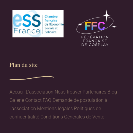
Plan du site​
Accueil
L’association
Nous trouver
Partenaires
Blog
Galerie
Contact
FAQ
Demande de postulation à
l’association
Mentions légales
Politiques de
confidentialité
Conditions Générales de Vente