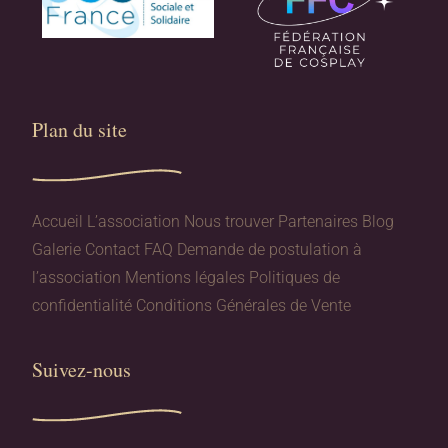
Plan du site​
Accueil
L’association
Nous trouver
Partenaires
Blog
Galerie
Contact
FAQ
Demande de postulation à
l’association
Mentions légales
Politiques de
confidentialité
Conditions Générales de Vente
Suivez-nous