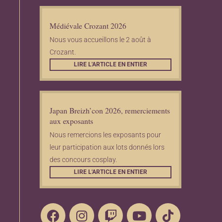
Médiévale Crozant 2026
Nous vous accueillons le 2 août à
Crozant.
LIRE L'ARTICLE EN ENTIER
Japan Breizh’con 2026, remerciements
aux exposants
Nous remercions les exposants pour
leur participation aux lots donnés lors
des concours cosplay.
LIRE L'ARTICLE EN ENTIER