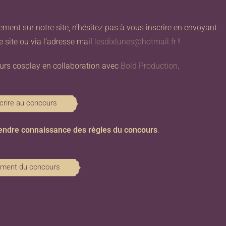
ment sur notre site, n’hésitez pas à vous inscrire en envoyant
e site ou via l’adresse mail
lesdixlunes@hotmail.fr
!
urs cosplay en collaboration avec
Bold Production
.
scrire au concours
rendre connaissance des règles du concours
.
ment du concours