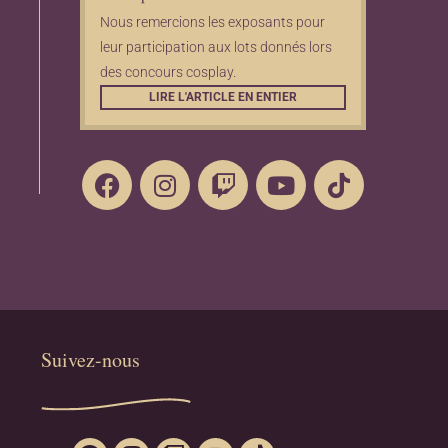
Nous remercions les exposants pour
leur participation aux lots donnés lors
des concours cosplay.
LIRE L'ARTICLE EN ENTIER
Suivez-nous