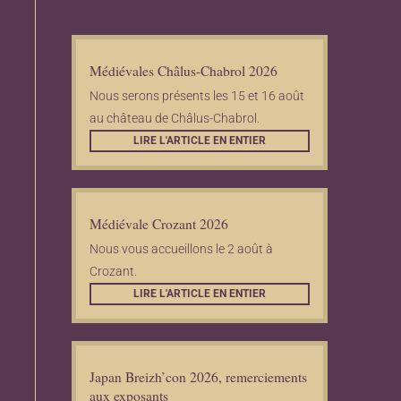
Médiévales Châlus-Chabrol 2026
Nous serons présents les 15 et 16 août
au château de Châlus-Chabrol.
LIRE L'ARTICLE EN ENTIER
Médiévale Crozant 2026
Nous vous accueillons le 2 août à
Crozant.
LIRE L'ARTICLE EN ENTIER
Japan Breizh’con 2026, remerciements
aux exposants