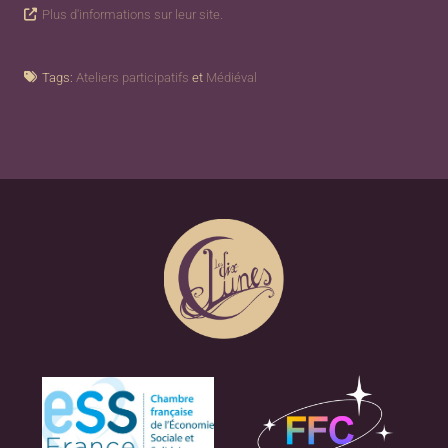
Plus d'informations sur leur site.
Tags:
Ateliers participatifs
et
Médiéval