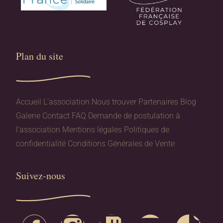
Plan du site​
Accueil
L’association
Nous trouver
Partenaires
Blog
Galerie
Contact
FAQ
Demande de postulation à
l’association
Mentions légales
Politiques de
confidentialité
Conditions Générales de Vente
Suivez-nous