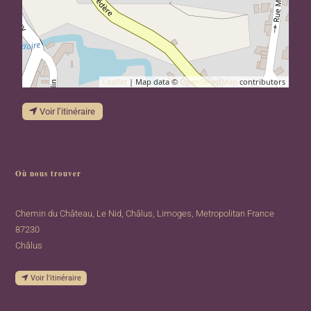
Leaflet
| Map data ©
OpenStreetMap
contributors
Voir l’itinéraire
Où nous trouver
Chemin du Château, Le Nid, Châlus, Limoges, Metropolitan France
87230
Châlus
Voir l'itinéraire